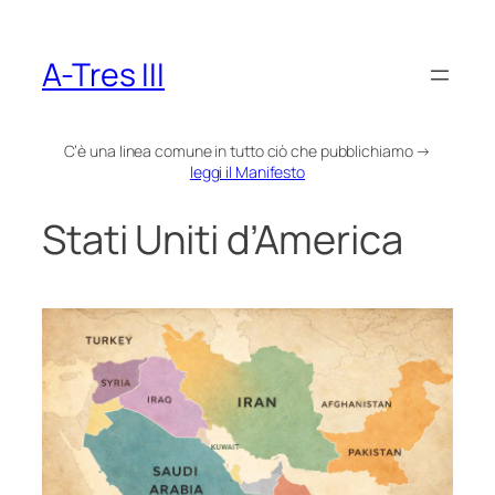
Vai
al
A-Tres III
contenuto
C’è una linea comune in tutto ciò che pubblichiamo →
leggi il Manifesto
Stati Uniti d’America