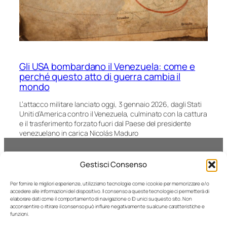
Gli USA bombardano il Venezuela: come e
perché questo atto di guerra cambia il
mondo
L’attacco militare lanciato oggi, 3 gennaio 2026, dagli Stati
Uniti d’America contro il Venezuela, culminato con la cattura
e il trasferimento forzato fuori dal Paese del presidente
venezuelano in carica Nicolás Maduro
A-Tres III
Gestisci Consenso
Facebook
X
YouT
archivio di sapere e conoscenza
Per fornire le migliori esperienze, utilizziamo tecnologie come i cookie per memorizzare e/o
accedere alle informazioni del dispositivo. Il consenso a queste tecnologie ci permetterà di
About us
elaborare dati come il comportamento di navigazione o ID unici su questo sito. Non
Contatti
acconsentire o ritirare il consenso può influire negativamente su alcune caratteristiche e
funzioni.
Disclaimer